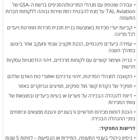
עבודה שוטפת עם מנהלי המדינות/הסניפים ברשת ה-GSA של
•
TAL Aviation על מנת להבטיח רמת שירות גבוהה ללקוחות חברות
התעופה
קביעת יעדי מכירות באמצעות בניית תכנית מכירות מפורטת ויעדים
•
לכל מדינה
עמידה ביעדים פיננסיים, הכנת תקציב שנתי ומעקב אחר ביצועו
•
במהלך השנה
בנייה ושימור קשרים עם לקוחות מרכזיים, זיהוי הזדמנויות עסקיות
•
חדשות
הקשבה למנהלי המדינות, זיהוי צרכיהם ואתגרי כוח האדם שלהם
•
תפקיד של נקודת קשר מול ספקים, מפיצים וברוקרים באזור
•
דיווח להנהלה הבכירה על פערים או בעיות ביעדים ובתוצאות של
•
צוותי המכירות
הכנת דוחות מכירות חודשיים ורבעוניים והצגת ממצאים וניתוחים
•
בפני ההנהלה הבכירה
:
דרישות התפקיד
ניסיון ניהולי בענפי התעופה, התיירות או הנסיעות – לפחות 5 שנות
•